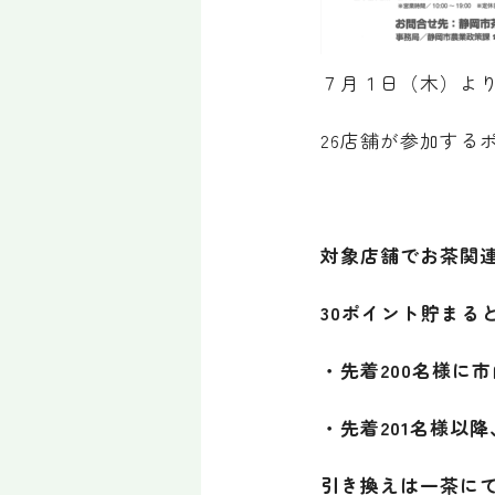
７月１日（木）よ
26店舗が参加する
対象店舗でお茶関連
30ポイント貯まる
・先着200名様に
・先着201名様以
引き換えは一茶に