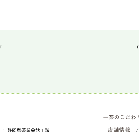
T
一茶のこだわ
店舗情報
８１
静岡県茶業会館１階