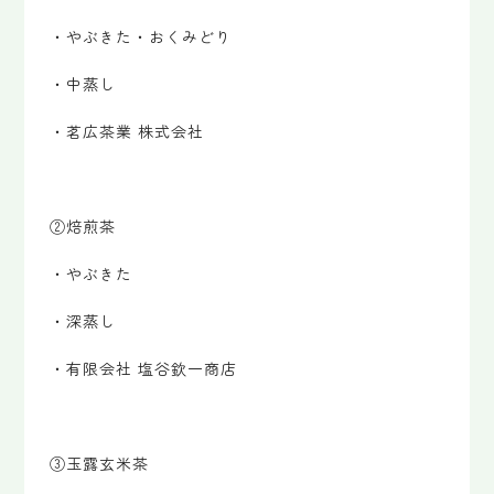
・やぶきた・おくみどり
・中蒸し
・茗広茶業 株式会社
②焙煎茶
・やぶきた
・深蒸し
・有限会社 塩谷欽一商店
③玉露玄米茶