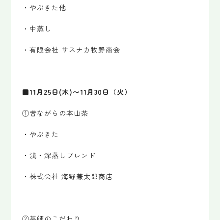
・やぶきた他
・中蒸し
・有限会社 サスナカ牧野商会
■11月25日(木)〜11月30日（火）
①昔ながらの本山茶
・やぶきた
・浅・深蒸しブレンド
・株式会社 海野兼太郎商店
②茶師のこだわり