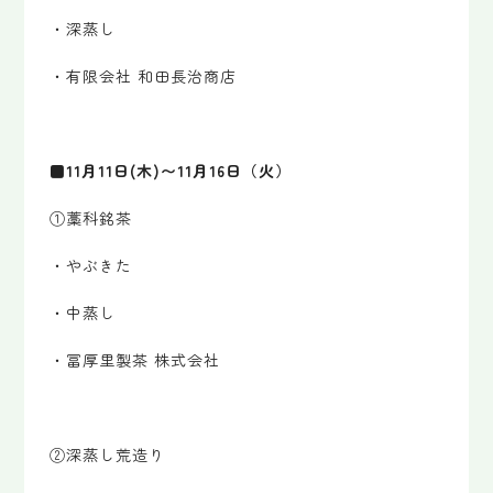
・深蒸し
・有限会社 和田長治商店
■11月11日(木)〜11月16日（火）
①藁科銘茶
・やぶきた
・中蒸し
・冨厚里製茶 株式会社
②深蒸し荒造り