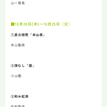
山一貿易
■10月20日(木)〜10月25日（火）
①炭火焙煎「本山茶」
本山製茶
②深むし「謹」
小山園
③和み紅茶
協和製茶