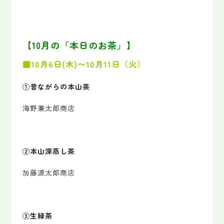
【10月の「本日のお茶」】
■10月6日(木)〜10月11日（火）
①昔ながらの本山茶
海野兼太郎商店
②本山深蒸し茶
加藤源太郎商店
③生緑茶