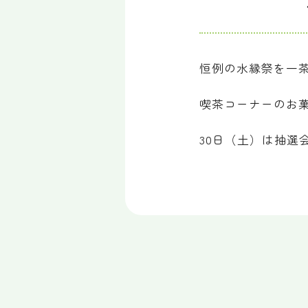
恒例の水縁祭を一
喫茶コーナーのお
30日（土）は抽選